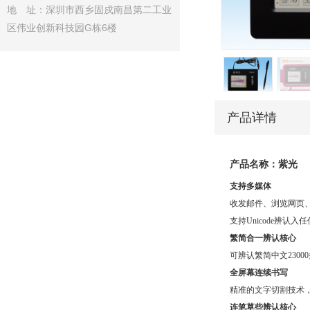
地 址：深圳市西乡固戍南昌第二工业
区伟业创新科技园G栋6楼
产品详情
产品名称：紫光
支持多媒体
收发邮件、浏览网页
支持Unicode辨认入任
繁简合一辨认核心
可辨认繁简中文2300
全屏幕连续书写
精准的文字切割技术
连笔草些辨认核心