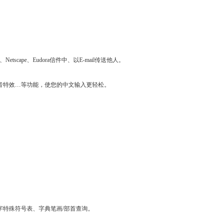
cape、Eudora信件中、以E-mail传送他人。
音特效…等功能，使您的中文输入更轻松。
字特殊符号表、字典笔画/部首查询。