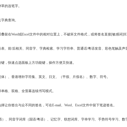
潦草的连笔字。
及字典查询。
在Word或Excel文件中的相对位置上，不破坏文件格式，或将签名直接[敏感词]IE、Nets
号表、前/后相关、同音字、字典检索、学习字符串、普通话/粤语发音、彩色笔触及声
按键，快速点选面板上方功能键，操作方便又快速。
简体）、香港增补字符集、英文、日文、（平假、片假名）、数字、符号。
择单格、双格、全萤幕连续书写模式。
让你签出与众不同的签名，可在E-mail、Word、Excel文件中留下笔迹签名。
语）、同音字词库（国语/粤语）、记忆字、联想词库、字串学习、手势符号学习、数