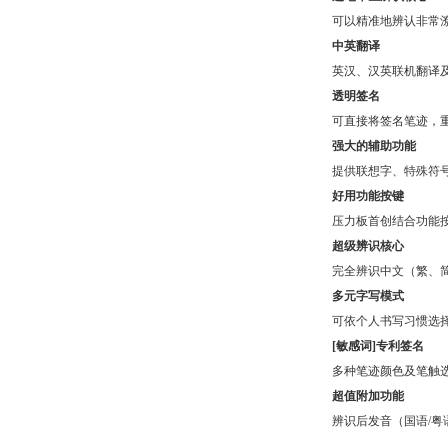
可以精准地辨认非常
中英翻译
英汉、汉英联机翻译
透明签名
可直接将签名笔迹，重叠留
强大的辅助功能
提供联想字、特殊符
好用功能按键
压力板首创结合功能
超级辨识核心
完全辨识中文（繁、
多元字写模式
可依个人书写习惯选
[敏感词]专利签名
多种笔迹颜色及笔触选择
超值附加功能
辨识后发音（国语/粤